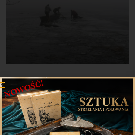
Myśliwi wyciągają kolejne martwe
jelenie z jeziora w Ińsku
Choć zdawać by się mogło, że tragedia jeleni znad
jeziora
2 marca 2021