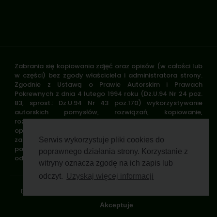
Zabrania się kopiowania zdjęć oraz opisów (w całości lub
w części) bez zgody właściciela i administratora strony.
Zgodnie z Ustawą o Prawie Autorskim i Prawach
Pokrewnych z dnia 4 lutego 1994 roku (Dz.U.94 Nr 24 poz.
83, sprost.: Dz.U.94 Nr 43 poz.170) wykorzystywanie
autorskich pomysłów, rozwiązań, kopiowanie,
rozpowszechnianie zdjęć, fragmentów grafiki, tekstów
opisów w celach zarobkowych, bez zezwolenia autora jest
zabronione i stanowi naruszenie praw autorskich oraz
Serwis wykorzystuje pliki cookies do
podlega karze. Znaki towarowe i graficzne są własnością
poprawnego działania strony. Korzystanie z
odpowiednich firm i/lub instytucji.
witryny oznacza zgodę na ich zapis lub
odczyt.
Uzyskaj więcej informacji
Standardy ochrony małoletnich
Polityka prywatności
Klauzula informacyjna
Regulamin profilu
Pomoc zdalna
Wsparcie GWP Wirtualnie
Akceptuje
© 2026 Polski Związek Łowiecki. All rights reserved