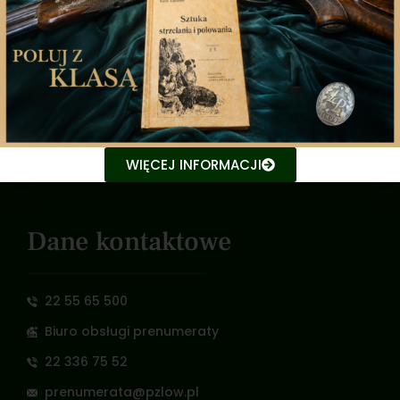
Zarząd Główny
Polski Związek Łowiecki
Nowy Świat 35, 00-029 Warszawa
e-mail: pzlow@pzlow.pl
WIĘCEJ INFORMACJI
NIP: 526 030 04 63
Dane kontaktowe
22 55 65 500
Biuro obsługi prenumeraty
22 336 75 52
prenumerata@pzlow.pl