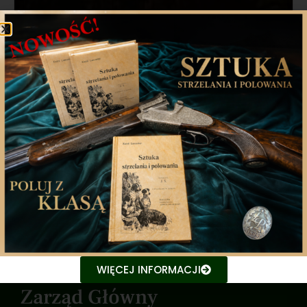
Stanowisko Prezydium NRŁ w sprawie
projektu ustawy z 30 kwietnia br.
Przedstawiamy stanowisko Prezydium Naczelnej Rady
Łowieckiej w sprawie projektu ustawy
6 maja 2020
WIĘCEJ INFORMACJI
Zarząd Główny