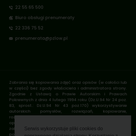
22 55 65 500
Biuro obsługi prenumeraty
22 336 75 52
prenumerata@pzlow.pl
Zabrania się kopiowania zdjęć oraz opisów (w całości lub
w części) bez zgody właściciela i administratora strony.
Zgodnie z Ustawą o Prawie Autorskim i Prawach
Pokrewnych z dnia 4 lutego 1994 roku (Dz.U.94 Nr 24 poz.
83, sprost.: Dz.U.94 Nr 43 poz.170) wykorzystywanie
autorskich pomysłów, rozwiązań, kopiowanie,
rozpowszechnianie zdjęć, fragmentów grafiki, tekstów
opisów w celach zarobkowych, bez zezwolenia autora jest
zabronione i stanowi naruszenie praw autorskich oraz
Serwis wykorzystuje pliki cookies do
podlega karze. Znaki towarowe i graficzne są własnością
poprawnego działania strony. Korzystanie z