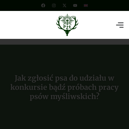
Jak zgłosić psa do udziału w
konkursie bądź próbach pracy
psów myśliwskich?