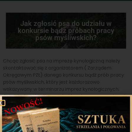
Jak zgłosić psa do udziału w
konkursie bądź próbach pracy
psów myśliwskich?
Chcąc zgłosić psa na imprezę kynologiczną należy
skontaktować się z organizatorem ( Zarządem
Okręgowym PZŁ) danego konkursu bądź prób pracy
psów myśliwskich, który jest każdorazowo
wskazywany w terminarzu imprez kynologicznych.
Organizator określa wysokość wpisowego oraz termin
do którego należy przesłać wypełniony druk
zgłoszenia, kopię rodowodu bądź metryki oraz uiścić
opłatę.
Zarządy Okręgowe