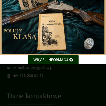
Przykładowy druk zgłoszenia psa na konkurs
Oświadczenie uczestnika imprezy
kynologicznej niebędącego członkiem
Polskiego Związku Łowieckiego
Zarząd Główny
Polski Związek Łowiecki
WIĘCEJ INFORMACJI
Nowy Świat 35, 00-029 Warszawa
e-mail: pzlow@pzlow.pl
NIP: 526 030 04 63
Dane kontaktowe